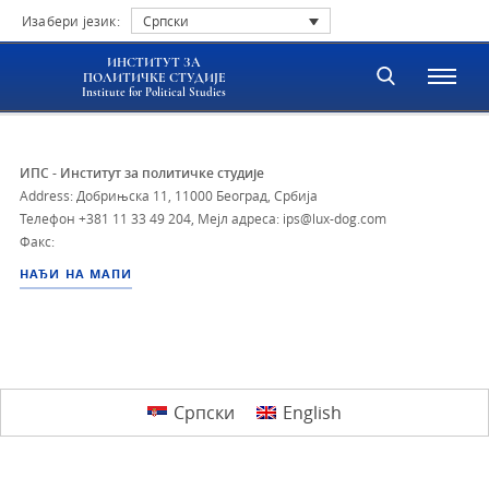
Изабери језик:
Српски
ИНСТИТУТ ЗА
ПОЛИТИЧКЕ СТУДИЈЕ
Institute for Political Studies
ИПС - Институт за политичке студије
Address: Добрињска 11, 11000 Београд, Србија
Телефон
+381 11 33 49 204
,
Мејл адреса: ips@lux-dog.com
Факс:
НАЂИ НА МАПИ
Српски
English