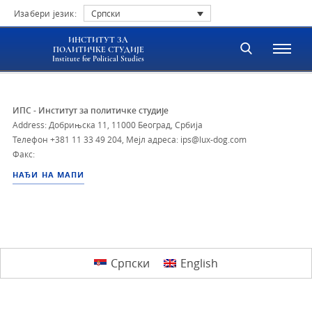
Изабери језик:
Српски
ИНСТИТУТ ЗА
ПОЛИТИЧКЕ СТУДИЈЕ
Institute for Political Studies
ИПС - Институт за политичке студије
Address: Добрињска 11, 11000 Београд, Србија
Телефон
+381 11 33 49 204
,
Мејл адреса: ips@lux-dog.com
Факс:
НАЂИ НА МАПИ
Српски
English