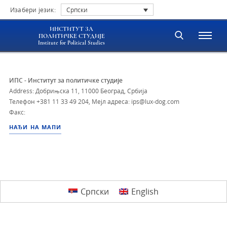
Изабери језик:
Српски
ИНСТИТУТ ЗА
ПОЛИТИЧКЕ СТУДИЈЕ
Institute for Political Studies
ИПС - Институт за политичке студије
Address: Добрињска 11, 11000 Београд, Србија
Телефон
+381 11 33 49 204
,
Мејл адреса: ips@lux-dog.com
Факс:
НАЂИ НА МАПИ
Српски
English