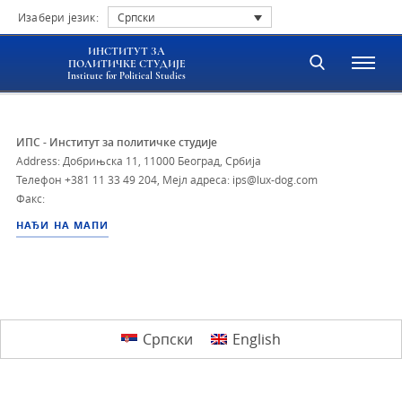
Изабери језик:
Српски
ИНСТИТУТ ЗА
ПОЛИТИЧКЕ СТУДИЈЕ
Institute for Political Studies
ИПС - Институт за политичке студије
Address: Добрињска 11, 11000 Београд, Србија
Телефон
+381 11 33 49 204
,
Мејл адреса: ips@lux-dog.com
Факс:
НАЂИ НА МАПИ
Српски
English