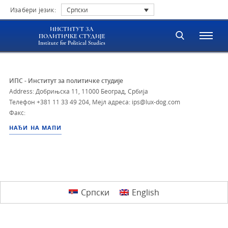
Изабери језик:
Српски
ИНСТИТУТ ЗА
ПОЛИТИЧКЕ СТУДИЈЕ
Institute for Political Studies
ИПС - Институт за политичке студије
Address: Добрињска 11, 11000 Београд, Србија
Телефон
+381 11 33 49 204
,
Мејл адреса: ips@lux-dog.com
Факс:
НАЂИ НА МАПИ
Српски
English