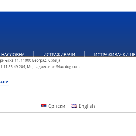
тут за политичке студије
НАСЛОВНА
ИСТРАЖИВАЧИ
ИСТРАЖИВАЧКИ ЦЕ
брињска 11, 11000 Београд, Србија
1 11 33 49 204
,
Мејл адреса: ips@lux-dog.com
МАПИ
Српски
English