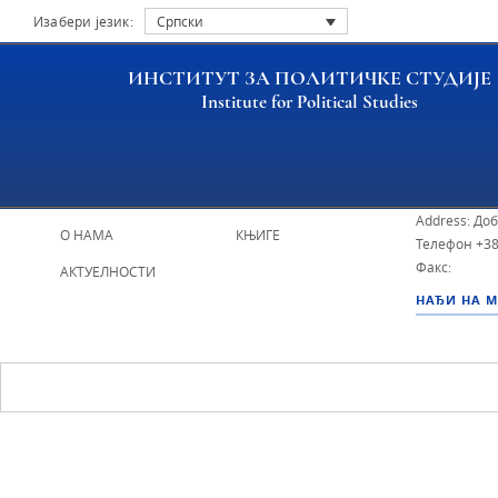
Изабери језик:
Српски
ИНСТИТУТ ЗА ПОЛИТИЧКЕ СТУДИЈЕ
Institute for Political Studies
ИПС - Инсти
НАСЛОВНА
ИСТРАЖИВАЧИ
Address: До
О НАМА
КЊИГЕ
Телефон
+38
Факс:
АКТУЕЛНОСТИ
НАЂИ НА 