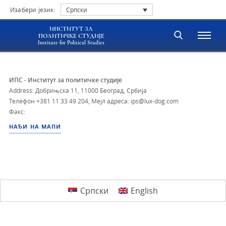
Изабери језик:
Српски
ИНСТИТУТ ЗА
ПОЛИТИЧКЕ СТУДИЈЕ
Institute for Political Studies
ИПС - Институт за политичке студије
Address: Добрињска 11, 11000 Београд, Србија
Телефон
+381 11 33 49 204
,
Мејл адреса: ips@lux-dog.com
Факс:
НАЂИ НА МАПИ
Српски
English