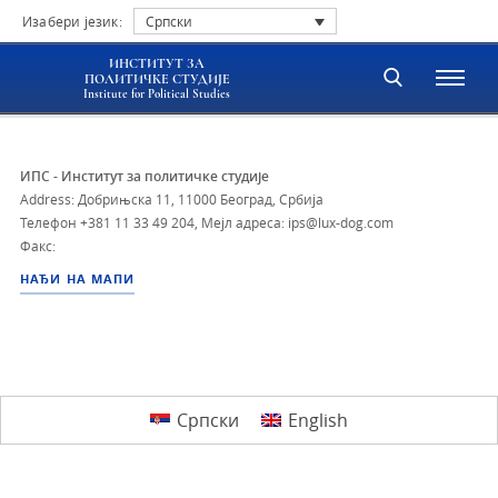
Изабери језик:
Српски
ИНСТИТУТ ЗА
ПОЛИТИЧКЕ СТУДИЈЕ
Institute for Political Studies
ИПС - Институт за политичке студије
Address: Добрињска 11, 11000 Београд, Србија
Телефон
+381 11 33 49 204
,
Мејл адреса: ips@lux-dog.com
Факс:
НАЂИ НА МАПИ
Српски
English