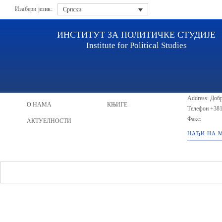
Изабери језик:
Српски
ИНСТИТУТ ЗА ПОЛИТИЧКЕ СТУДИЈЕ
Institute for Political Studies
ИПС - Инсти
НАСЛОВНА
ИСТРАЖИВАЧИ
Address: Добр
О НАМА
КЊИГЕ
Телефон
+381
Факс:
АКТУЕЛНОСТИ
НАЂИ НА 