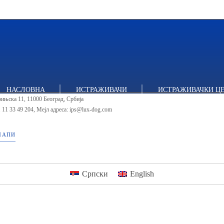
тут за политичке студије
НАСЛОВНА
ИСТРАЖИВАЧИ
ИСТРАЖИВАЧКИ Ц
ињска 11, 11000 Београд, Србија
 11 33 49 204
,
Мејл адреса: ips@lux-dog.com
МАПИ
Српски
English