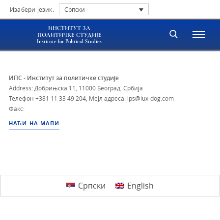
Изабери језик:
Српски
ИНСТИТУТ ЗА
ПОЛИТИЧКЕ СТУДИЈЕ
Institute for Political Studies
ИПС - Институт за политичке студије
Address: Добрињска 11, 11000 Београд, Србија
Телефон
+381 11 33 49 204
,
Мејл адреса: ips@lux-dog.com
Факс:
НАЂИ НА МАПИ
Српски
English