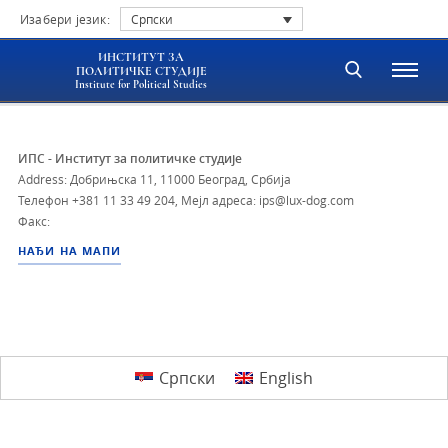
Изабери језик:
Српски
ИНСТИТУТ ЗА
ПОЛИТИЧКЕ СТУДИЈЕ
Institute for Political Studies
ИПС - Институт за политичке студије
Address: Добрињска 11, 11000 Београд, Србија
Телефон
+381 11 33 49 204
,
Мејл адреса: ips@lux-dog.com
Факс:
НАЂИ НА МАПИ
Српски
English