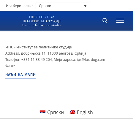
Изабери језик:
Српски
ИНСТИТУТ ЗА
ПОЛИТИЧКЕ СТУДИЈЕ
Institute for Political Studies
ИПС - Институт за политичке студије
Address: Добрињска 11, 11000 Београд, Србија
Телефон
+381 11 33 49 204
,
Мејл адреса: ips@lux-dog.com
Факс:
НАЂИ НА МАПИ
Српски
English