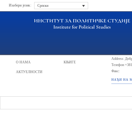
Изабери језик:
Српски
ИНСТИТУТ ЗА ПОЛИТИЧКЕ СТУДИЈЕ
Institute for Political Studies
ИПС - Инст
НАСЛОВНА
ИСТРАЖИВАЧИ
Address: Добр
О НАМА
КЊИГЕ
Телефон
+381
Факс:
АКТУЕЛНОСТИ
НАЂИ НА 