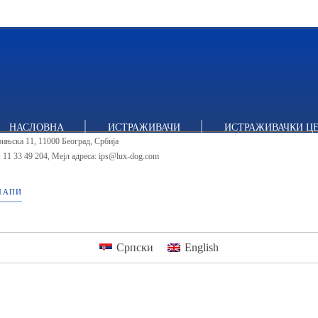
итут за политичке студије
НАСЛОВНА
ИСТРАЖИВАЧИ
ИСТРАЖИВАЧКИ Ц
ињска 11, 11000 Београд, Србија
 11 33 49 204
,
Мејл адреса: ips@lux-dog.com
МАПИ
Српски
English