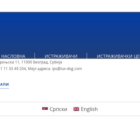
тут за политичке студије
НАСЛОВНА
ИСТРАЖИВАЧИ
ИСТРАЖИВАЧКИ ЦЕ
брињска 11, 11000 Београд, Србија
1 11 33 49 204
,
Мејл адреса: ips@lux-dog.com
МАПИ
Српски
English