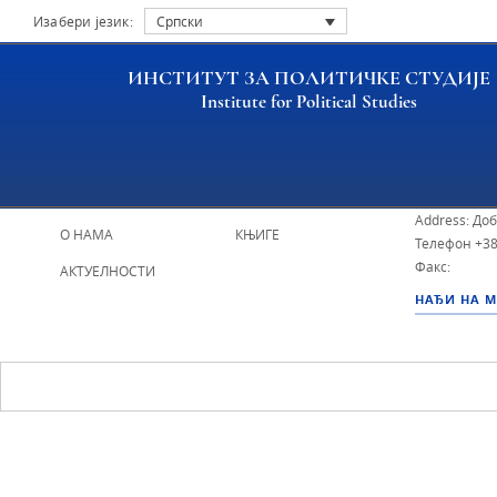
Изабери језик:
Српски
ИНСТИТУТ ЗА ПОЛИТИЧКЕ СТУДИЈЕ
Institute for Political Studies
ИПС - Инсти
НАСЛОВНА
ИСТРАЖИВАЧИ
Address: До
О НАМА
КЊИГЕ
Телефон
+38
Факс:
АКТУЕЛНОСТИ
НАЂИ НА 