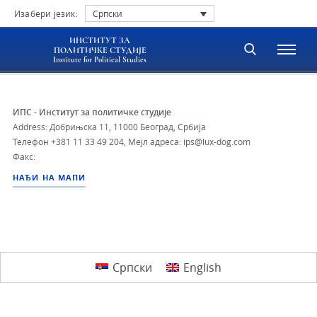
Изабери језик:
Српски
ИНСТИТУТ ЗА
ПОЛИТИЧКЕ СТУДИЈЕ
Institute for Political Studies
ИПС - Институт за политичке студије
Address: Добрињска 11, 11000 Београд, Србија
Телефон
+381 11 33 49 204
,
Мејл адреса: ips@lux-dog.com
Факс:
НАЂИ НА МАПИ
Српски
English