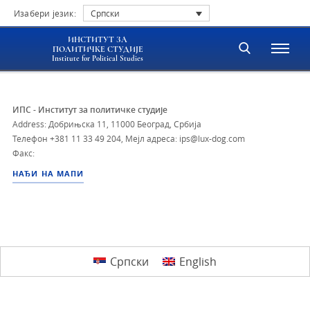
Изабери језик:
Српски
ИНСТИТУТ ЗА
ПОЛИТИЧКЕ СТУДИЈЕ
Institute for Political Studies
ИПС - Институт за политичке студије
Address: Добрињска 11, 11000 Београд, Србија
Телефон
+381 11 33 49 204
,
Мејл адреса: ips@lux-dog.com
Факс:
НАЂИ НА МАПИ
Српски
English