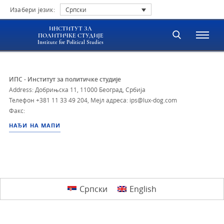
Изабери језик:
Српски
ИНСТИТУТ ЗА
ПОЛИТИЧКЕ СТУДИЈЕ
Institute for Political Studies
ИПС - Институт за политичке студије
Address: Добрињска 11, 11000 Београд, Србија
Телефон
+381 11 33 49 204
,
Мејл адреса: ips@lux-dog.com
Факс:
НАЂИ НА МАПИ
Српски
English