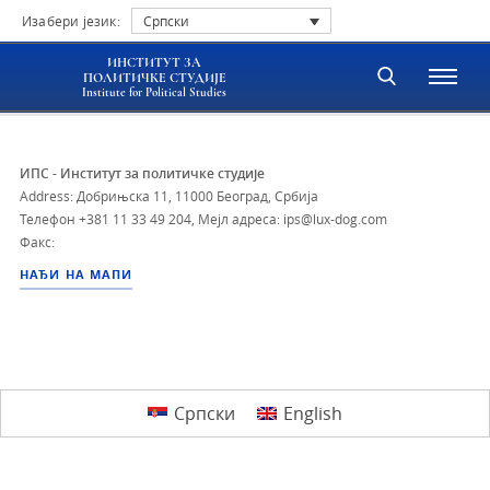
Изабери језик:
Српски
ИНСТИТУТ ЗА
ПОЛИТИЧКЕ СТУДИЈЕ
Institute for Political Studies
ИПС - Институт за политичке студије
Address: Добрињска 11, 11000 Београд, Србија
Телефон
+381 11 33 49 204
,
Мејл адреса: ips@lux-dog.com
Факс:
НАЂИ НА МАПИ
Српски
English