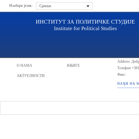
Изабери језик:
Српски
ИНСТИТУТ ЗА ПОЛИТИЧКЕ СТУДИЈЕ
Institute for Political Studies
ИПС - Инсти
НАСЛОВНА
ИСТРАЖИВАЧИ
Address: Добр
О НАМА
КЊИГЕ
Телефон
+381
Факс:
АКТУЕЛНОСТИ
НАЂИ НА 