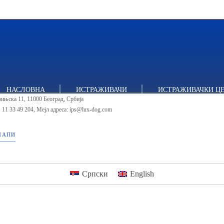
тут за политичке студије
НАСЛОВНА
ИСТРАЖИВАЧИ
ИСТРАЖИВАЧКИ Ц
ињска 11, 11000 Београд, Србија
 11 33 49 204
,
Мејл адреса: ips@lux-dog.com
МАПИ
Српски
English