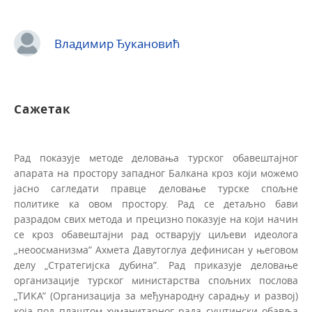
Владимир Ђукановић
Сажетак
Рад показује методе деловања турског обавештајног
апарата на простору западног Балкана кроз који можемо
јасно сагледати правце деловање турске спољне
политике ка овом простору. Рад се детаљно бави
разрадом свих метода и прецизно показује на који начин
се кроз обавештајни рад остварују циљеви идеолога
„неоосманизма” Ахмета Давутоглуа дефинисан у његовом
делу „Стратегијска дубина”. Рад приказује деловање
организације турског министарства спољних послова
„ТИКА” (Организација за међународну сарадњу и развој)
која под плаштом хуманитарног рада суштински обавља