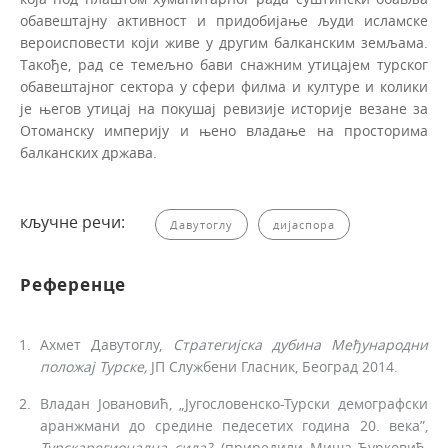
обавештајну активност и придобијање људи исламске
вероисповести који живе у другим балканским земљама.
Такође, рад се темељно бави снажним утицајем турског
обавештајног сектора у сфери филма и културе и колики
је његов утицај на покушај ревизије историје везане за
Отоманску империју и њено владање на просторима
балканских држава.
кључне речи:
Давутоглу
дијаспора
Референце
Ахмет Давутоглу,
Стратегијска дубина
Међународни
положај
Турске,
ЈП Службени Гласник, Београд 2014.
Владан Јовановић, „Југословенско-Турски демографски
аранжмани до среди­не педесетих година 20. века”,
Турскарегионална сила?,
(приредили Миша Ђурковић,