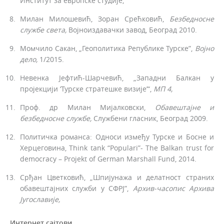
Институт за европске студије,
Милан Милошевић, Зоран Срећковић,
Безбедносне
службе света,
Војноиздавачки завод, Београд 2010.
Момчило Сакан, „Геополитика Републике Турске”,
Војно
дело,
1/2015.
Невенка Јефтић-Шарчевић, „Западни Балкан у
пројекцији ‘Турске стратешке визије’“,
МП 4,
Проф. др Милан Мијалковски,
Обавештајне
и
безбедносне службе,
Службе­ни гласник, Београд 2009.
Политичка романса: Односи између Турске и Босне и
Херцеговина, Think tank “Populari”- The Balkan trust for
democracy – Projekt of German Marshall Fund, 2014.
Срђан Цветковић, „Шпијунажа и делатност страних
обавештајних служби у СФРЈ”,
Архив-часопис Архива
Југославије,
Интернет
сајтови