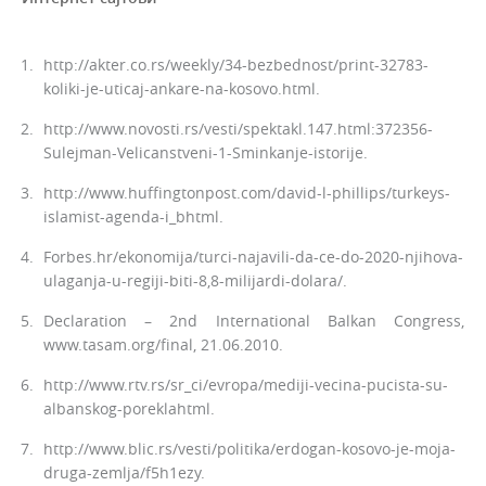
http://akter.co.rs/weekly/34-bezbednost/print-32783-
koliki-je-uticaj-ankare-na-kosovo.html.
http://www.novosti.rs/vesti/spektakl.147.html:372356-
Sulejman-Velicanstveni-1-Sminkanje-istorije.
http://www.huffingtonpost.com/david-l-phillips/turkeys-
islamist-agenda-i_bhtml.
Forbes.hr/ekonomija/turci-najavili-da-ce-do-2020-njihova-
ulaganja-u-regiji-biti-8,8-milijardi-dolara/.
Declaration – 2nd International Balkan Congress,
www.tasam.org/final, 21.06.2010.
http://www.rtv.rs/sr_ci/evropa/mediji-vecina-pucista-su-
albanskog-poreklahtml.
http://www.blic.rs/vesti/politika/erdogan-kosovo-je-moja-
druga-zemlja/f5h1ezy.