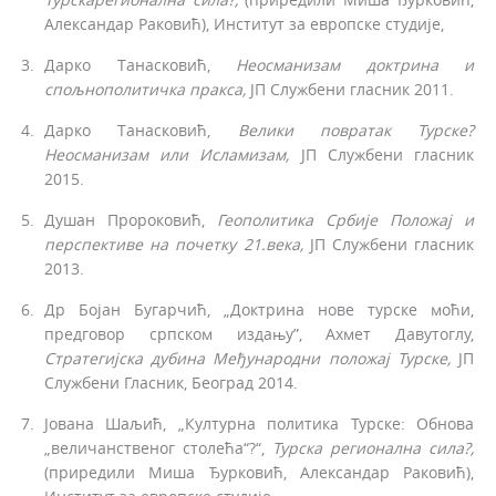
Александар Раковић), Институт за европске студије,
Дарко Танасковић,
Неосманизам
доктрина и
спољнополитичка
пракса,
ЈП Службени гласник 2011.
Дарко Танасковић,
Велики повратак Турске?
Неосманизам или Исламизам,
ЈП Службени гласник
2015.
Душан Пророковић,
Геополитика
Србије Положај
и
перспективе на почетку 21.века,
ЈП Службени гласник
2013.
Др Бојан Бугарчић, „Доктрина нове турске моћи,
предговор српском издању”, Ахмет Давутоглу,
Стратегијска
дубина
Међународни положај
Турске,
ЈП
Службени Гласник, Београд 2014.
Јована Шаљић, „Културна политика Турске: Обнова
„величанственог столећа“?“,
Турска регионална сила?,
(приредили Миша Ђурковић, Алексан­дар Раковић),