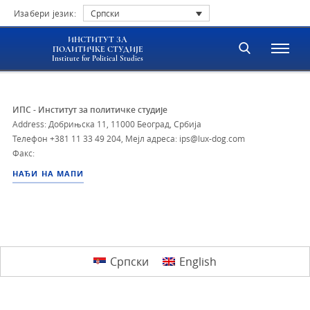
Изабери језик:
Српски
ИНСТИТУТ ЗА
ПОЛИТИЧКЕ СТУДИЈЕ
Institute for Political Studies
ИПС - Институт за политичке студије
Address: Добрињска 11, 11000 Београд, Србија
Телефон
+381 11 33 49 204
,
Мејл адреса: ips@lux-dog.com
Факс:
НАЂИ НА МАПИ
Српски
English