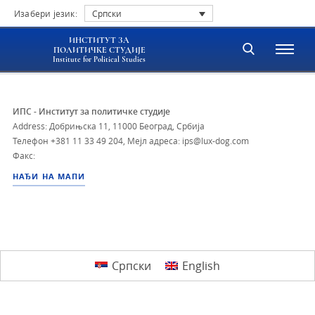
Изабери језик:
Српски
ИНСТИТУТ ЗА
ПОЛИТИЧКЕ СТУДИЈЕ
Institute for Political Studies
ИПС - Институт за политичке студије
Address: Добрињска 11, 11000 Београд, Србија
Телефон
+381 11 33 49 204
,
Мејл адреса: ips@lux-dog.com
Факс:
НАЂИ НА МАПИ
Српски
English