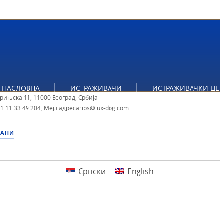
тут за политичке студије
НАСЛОВНА
ИСТРАЖИВАЧИ
ИСТРАЖИВАЧКИ ЦЕ
брињска 11, 11000 Београд, Србија
1 11 33 49 204
,
Мејл адреса: ips@lux-dog.com
МАПИ
Српски
English