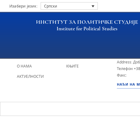
Изабери језик:
Српски
ИНСТИТУТ ЗА ПОЛИТИЧКЕ СТУДИЈЕ
Institute for Political Studies
ИПС - Инсти
НАСЛОВНА
ИСТРАЖИВАЧИ
Address: До
О НАМА
КЊИГЕ
Телефон
+38
Факс:
АКТУЕЛНОСТИ
НАЂИ НА 