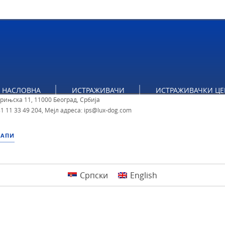
тут за политичке студије
НАСЛОВНА
ИСТРАЖИВАЧИ
ИСТРАЖИВАЧКИ ЦЕ
брињска 11, 11000 Београд, Србија
1 11 33 49 204
,
Мејл адреса: ips@lux-dog.com
МАПИ
Српски
English