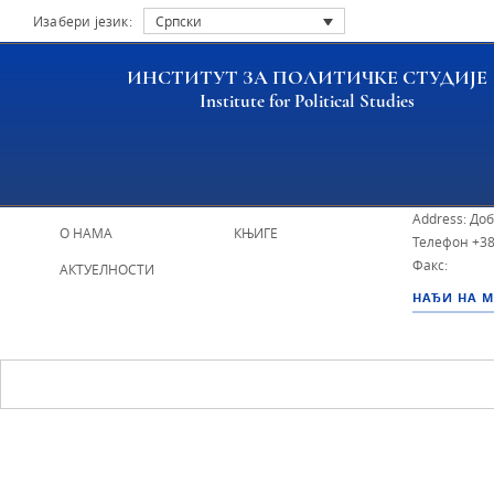
Изабери језик:
Српски
ИНСТИТУТ ЗА ПОЛИТИЧКЕ СТУДИЈЕ
Institute for Political Studies
ИПС - Инсти
НАСЛОВНА
ИСТРАЖИВАЧИ
Address: До
О НАМА
КЊИГЕ
Телефон
+38
Факс:
АКТУЕЛНОСТИ
НАЂИ НА 