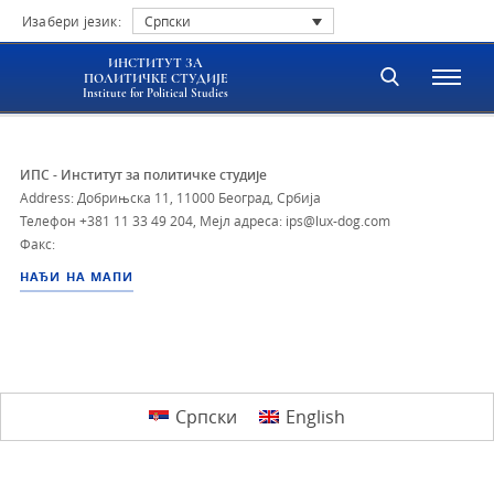
Изабери језик:
Српски
ИНСТИТУТ ЗА
ПОЛИТИЧКЕ СТУДИЈЕ
Institute for Political Studies
ИПС - Институт за политичке студије
Address: Добрињска 11, 11000 Београд, Србија
Телефон
+381 11 33 49 204
,
Мејл адреса: ips@lux-dog.com
Факс:
НАЂИ НА МАПИ
Српски
English