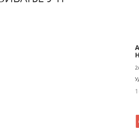
Н
2
У
1