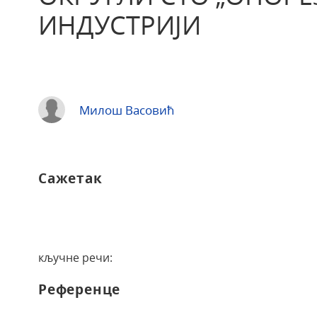
ИНДУСТРИЈИ
Милош Васовић
Сажетак
кључне речи:
Референце