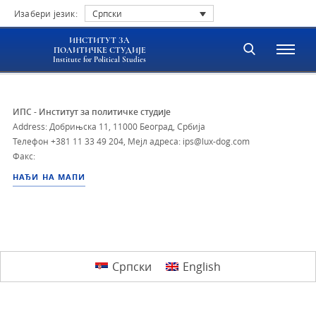
Изабери језик:
Српски
ИНСТИТУТ ЗА
ПОЛИТИЧКЕ СТУДИЈЕ
Institute for Political Studies
ИПС - Институт за политичке студије
Address: Добрињска 11, 11000 Београд, Србија
Телефон
+381 11 33 49 204
,
Мејл адреса: ips@lux-dog.com
Факс:
НАЂИ НА МАПИ
Српски
English