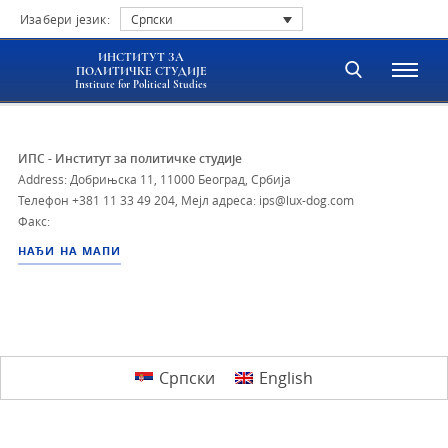
Изабери језик:
Српски
ИНСТИТУТ ЗА
ПОЛИТИЧКЕ СТУДИЈЕ
Institute for Political Studies
ИПС - Институт за политичке студије
Address: Добрињска 11, 11000 Београд, Србија
Телефон
+381 11 33 49 204
,
Мејл адреса: ips@lux-dog.com
Факс:
НАЂИ НА МАПИ
Српски
English