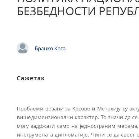
БЕЗБЕДНОСТИ РЕПУБЛ
Бранко Крга
Сажетак
Проблеми везани за Косово и Метохију су акт
вишедимензионални карактер. То значи да се
могу задржати само на једностраним мерам
инструмената дипломатије. Чини се да свест о