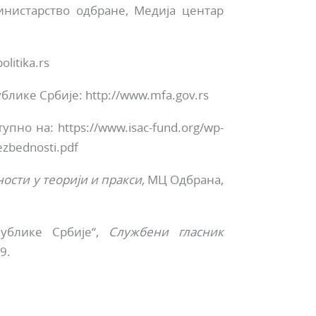
инистарство одбране, Медија центар
litika.rs
лике Србије: http://www.mfa.gov.rs
тупно на: https://www.isac-fund.org/wp-
ezbednosti.pdf
ости у теорији и пракси,
МЦ Одбрана,
ублике Србије“,
Службени гласник
9.