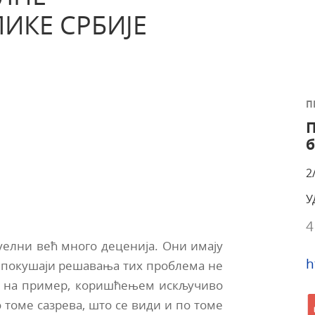
ИКЕ СРБИЈЕ
П
б
2
У
4
уелни већ много деценија. Они имају
h
 покушаји решавања тих проблема не
а, на пример, коришћењем искључиво
 томе сазрева, што се види и по томе