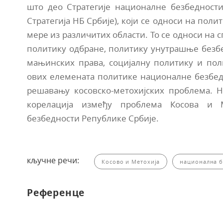
што део Стратегије националне безбедности
Стратегија НБ Србије), који се односи на пол
мере из различитих области. То се односи на 
политику одбране, политику унутрашње безбе
мањинских права, социјалну политику и пол
ових елемената политике националне безбед
решавању косовско-метохијских проблема. Н
корелација између проблема Косова и 
безбедности Републике Србије.
кључне речи:
Косово и Метохија
национална б
Референце