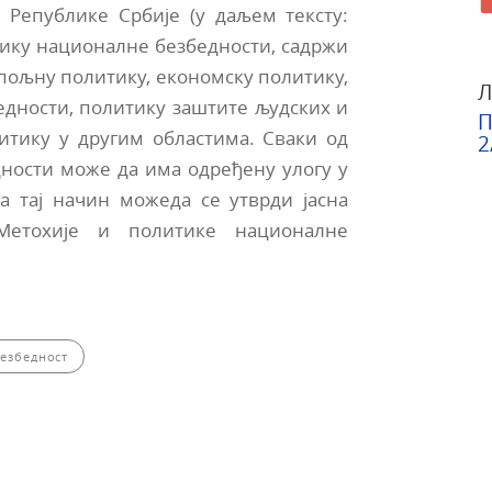
 Републике Србије (у даљем тексту:
итику националне безбедности, садржи
спољну политику, економску политику,
Л
дности, политику заштите људских и
П
итику у другим областима. Сваки од
2
ности може да има одређену улогу у
а тај начин можеда се утврди јасна
Метохије и политике националне
езбедност