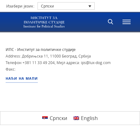
Изабери језик:
Српски
ИНСТИТУТ ЗА
ПОЛИТИЧКЕ СТУДИЈЕ
Institute for Political Studies
ИПС - Институт за политичке студије
Address: Добрињска 11, 11000 Београд, Србија
Телефон
+381 11 33 49 204
,
Мејл адреса: ips@lux-dog.com
Факс:
НАЂИ НА МАПИ
Српски
English