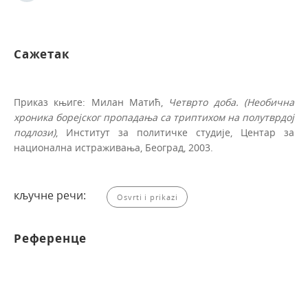
Сажетак
Приказ књиге: Милан Матић,
Четврто доба. (Необична
хроника борејског пропадања са триптихом на полутврдој
подлози)
, Институт за политичке студије, Центар за
национална истраживања, Београд, 2003.
кључне речи:
Osvrti i prikazi
Референце