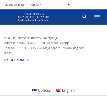
Изабери језик:
Српски
ИНСТИТУТ ЗА
ПОЛИТИЧКЕ СТУДИЈЕ
Institute for Political Studies
ИПС - Институт за политичке студије
Address: Добрињска 11, 11000 Београд, Србија
Телефон
+381 11 33 49 204
,
Мејл адреса: ips@lux-dog.com
Факс:
НАЂИ НА МАПИ
Српски
English