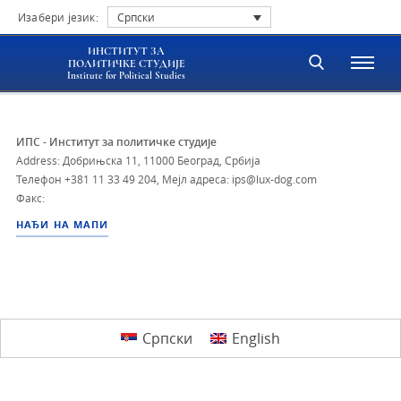
Изабери језик:
Српски
ИНСТИТУТ ЗА
ПОЛИТИЧКЕ СТУДИЈЕ
Institute for Political Studies
ИПС - Институт за политичке студије
Address: Добрињска 11, 11000 Београд, Србија
Телефон
+381 11 33 49 204
,
Мејл адреса: ips@lux-dog.com
Факс:
НАЂИ НА МАПИ
Српски
English