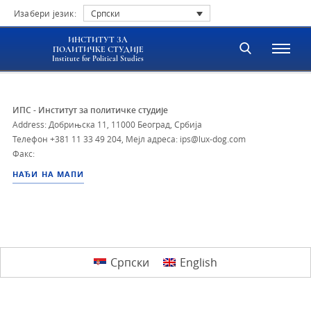
Изабери језик:
Српски
ИНСТИТУТ ЗА
ПОЛИТИЧКЕ СТУДИЈЕ
Institute for Political Studies
ИПС - Институт за политичке студије
Address: Добрињска 11, 11000 Београд, Србија
Телефон
+381 11 33 49 204
,
Мејл адреса: ips@lux-dog.com
Факс:
НАЂИ НА МАПИ
Српски
English