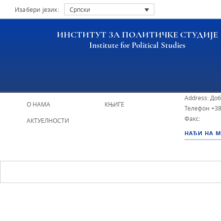
Изабери језик:
Српски
ИНСТИТУТ ЗА ПОЛИТИЧКЕ СТУДИЈЕ
Institute for Political Studies
ИПС - Инсти
НАСЛОВНА
ИСТРАЖИВАЧИ
Address: До
О НАМА
КЊИГЕ
Телефон
+38
Факс:
АКТУЕЛНОСТИ
НАЂИ НА 