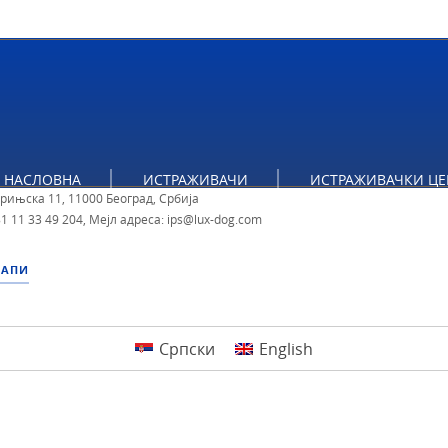
тут за политичке студије
НАСЛОВНА
ИСТРАЖИВАЧИ
ИСТРАЖИВАЧКИ ЦЕ
брињска 11, 11000 Београд, Србија
1 11 33 49 204
,
Мејл адреса: ips@lux-dog.com
МАПИ
Српски
English