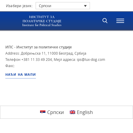
Изабери језик:
Српски
ИНСТИТУТ ЗА
ПОЛИТИЧКЕ СТУДИЈЕ
Institute for Political Studies
ИПС - Институт за политичке студије
Address: Добрињска 11, 11000 Београд, Србија
Телефон
+381 11 33 49 204
,
Мејл адреса: ips@lux-dog.com
Факс:
НАЂИ НА МАПИ
Српски
English