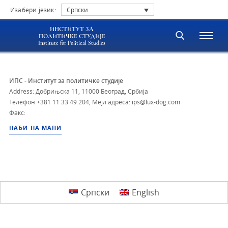
Изабери језик:
Српски
ИНСТИТУТ ЗА
ПОЛИТИЧКЕ СТУДИЈЕ
Institute for Political Studies
ИПС - Институт за политичке студије
Address: Добрињска 11, 11000 Београд, Србија
Телефон
+381 11 33 49 204
,
Мејл адреса: ips@lux-dog.com
Факс:
НАЂИ НА МАПИ
Српски
English