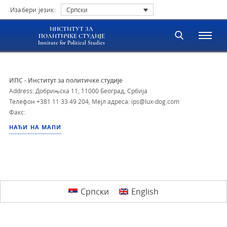
Изабери језик:
Српски
ИНСТИТУТ ЗА
ПОЛИТИЧКЕ СТУДИЈЕ
Institute for Political Studies
ИПС - Институт за политичке студије
Address: Добрињска 11, 11000 Београд, Србија
Телефон
+381 11 33 49 204
,
Мејл адреса: ips@lux-dog.com
Факс:
НАЂИ НА МАПИ
Српски
English