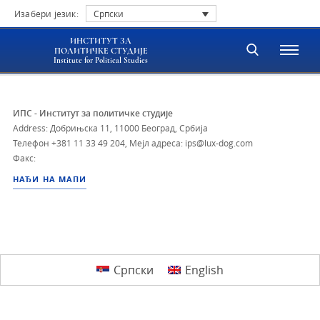
Изабери језик:
Српски
ИНСТИТУТ ЗА
ПОЛИТИЧКЕ СТУДИЈЕ
Institute for Political Studies
ИПС - Институт за политичке студије
Address: Добрињска 11, 11000 Београд, Србија
Телефон
+381 11 33 49 204
,
Мејл адреса: ips@lux-dog.com
Факс:
НАЂИ НА МАПИ
Српски
English