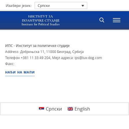
Изабери језик:
Српски
ИНСТИТУТ ЗА
ПОЛИТИЧКЕ СТУДИЈЕ
Institute for Political Studies
ИПС - Институт за политичке студије
Address: Добрињска 11, 11000 Београд, Србија
Телефон
+381 11 33 49 204
,
Мејл адреса: ips@lux-dog.com
Факс:
НАЂИ НА МАПИ
Српски
English