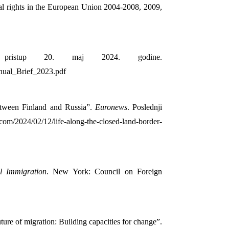
tal rights in the European Union 2004-2008, 2009,
 pristup 20. maj 2024. godine.
nnual_Brief_2023.pdf
etween Finland and Russia”.
Euronews
. Poslednji
2024/02/12/life-along-the-closed-land-border-
l Immigration
. New York: Council on Foreign
ure of migration: Building capacities for change”.