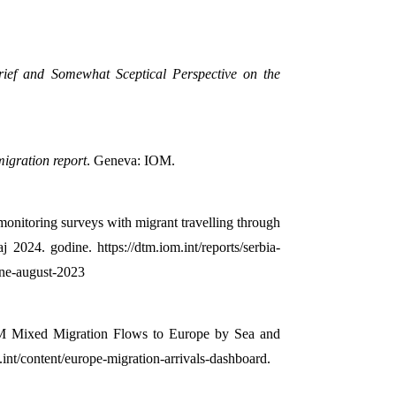
ief and Somewhat Sceptical Perspective on the
igration report
. Geneva: IOM.
monitoring surveys with migrant travelling through
 2024. godine. https://dtm.iom.int/reports/serbia-
une-august-2023
DTM Mixed Migration Flows to Europe by Sea and
.int/content/europe-migration-arrivals-dashboard.