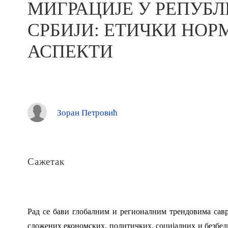
МИГРАЦИЈЕ У РЕПУБ
СРБИЈИ: ЕТИЧКИ НО
АСПЕКТИ
Зоран Петровић
Сажетак
Рад се бави глобалним и регионалним трендовима савр
сложених економских, политичких, социјалних и безбедн