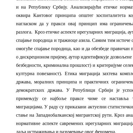
и на Републику Србију. Анализирајући етичке нормат
оквира Кантовог принципа општег хоспиталитета ко
нагласком да у пракси овај принцип има ограничењ
разлога.
Кроз етичке аспекте ирегуларних миграција, ау
спајање породица и тражиоце азила. Самим тим истиче се
омогуће спајање породица, као и да обезбеде правичан п
о дискреционом пријему, аутор идентификује дозвољене
безбедности, криминална прошлост) и критеријуме селек
културна повезаност). Етика миграција захтева комп
држава, моралних принципа и практичних ограничењ
демократских држава. У Републици Србији је успо
примењују се најбоље праксе чиме се наставља 
миграцијама. У раду су приказани актуелни статистички 
стање на Западнобалканској мигрантској рути. Кроз ана
нормативне аспекте савремених ирегуларних миграциј
даља истраживања и разумевање овог феномена.