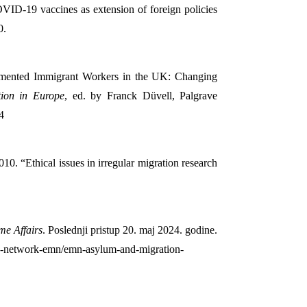
D-19 vaccines as extension of foreign policies
0.
umented Immigrant Workers in the UK: Changing
tion in Europe
, ed. by Franck Düvell, Palgrave
4
0. “Ethical issues in irregular migration research
e Affairs
. Poslednji pristup 20. maj 2024. godine.
ion-network-emn/emn-asylum-and-migration-