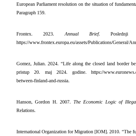
European Parliament resolution on the situation of fundamen
Paragraph 159.
Frontex. 2023.
Annual Brief
. Poslednji
https://www.frontex.europa.eu/assets/Publications/General/A
Gomez, Julian. 2024. “Life along the closed land border b
pristup 20. maj 2024. godine. https://www.euronews.com/
between-finland-and-russia.
Hanson, Gordon H. 2007.
The Economic Logic of Illega
Relations.
International Organization for Migration [IOM]. 2010. “The fut