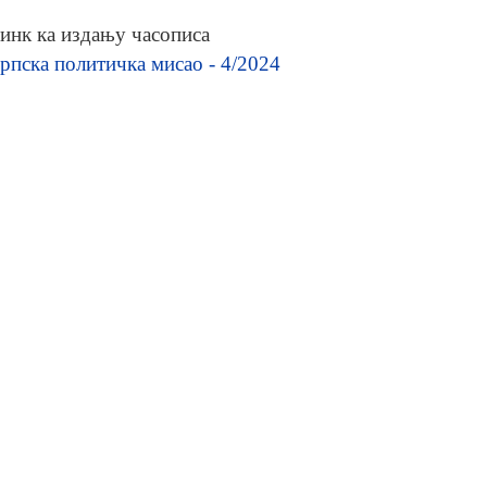
инк ка издању часописа
рпска политичка мисао - 4/2024