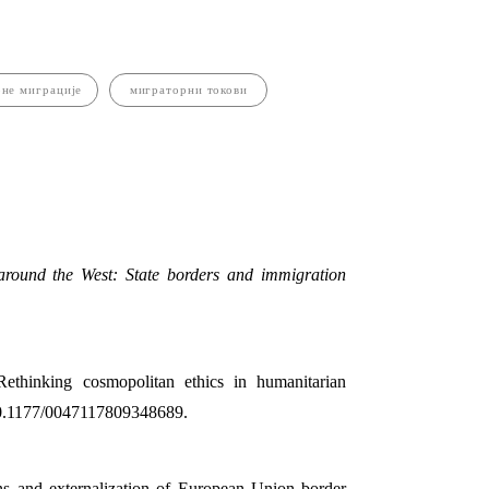
рне миграције
миграторни токови
around the West: State borders and immigration
.
Rethinking cosmopolitan ethics in humanitarian
g/10.1177/0047117809348689.
ns and externalization of European Union border