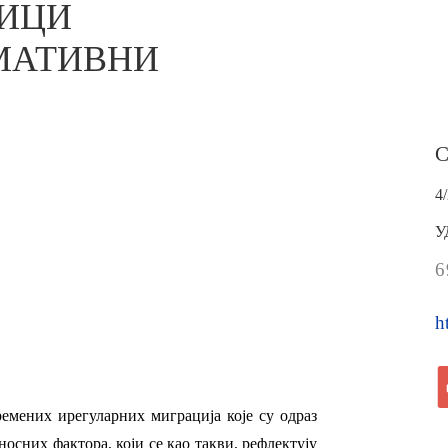
ЛИЦИ
РМАТИВНИ
4
У
6
h
емених ирегуларних миграција које су одраз
осних фактора, који се као такви, рефлектују