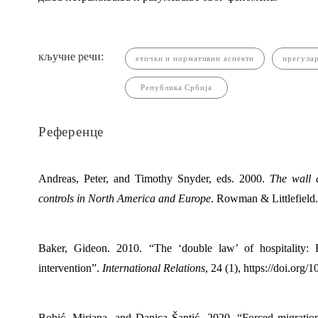
кључне речи:
етички и нормативни аспекти
ирегула
Република Србија
Референце
Andreas, Peter, and Timothy Snyder, eds. 2000.
The wall 
controls in North America and Europe
. Rowman & Littlefield
Baker, Gideon. 2010. “The ‘double law’ of hospitality: 
intervention”.
International Relations
, 24 (1), https://doi.or
Bobić, Mirjana, and Danica Šantić. 2020. “Forced migratio