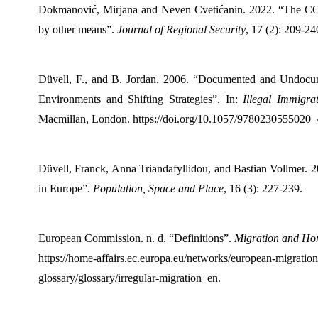
Dokmanović, Mirjana and Neven Cvetićanin. 2022. “The COVI
by other means”.
Journal of Regional Security
, 17 (2): 209-24
Düvell, F., and B. Jordan. 2006. “Documented and Undoc
Environments and Shifting Strategies”. In:
Illegal Immigra
Macmillan, London. https://doi.org/10.1057/9780230555020_
Düvell, Franck, Anna Triandafyllidou, and Bastian Vollmer. 201
in Europe”.
Population, Space and Place
, 16 (3): 227-239.
European Commission. n. d. “Definitions”.
Migration and Hom
https://home-affairs.ec.europa.eu/networks/european-migrat
glossary/glossary/irregular-migration_en.