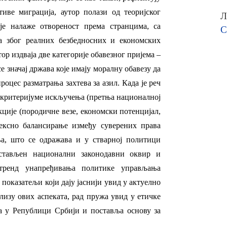
иве миграција, аутор полази од теоријског
Л
је налаже отвореност према странцима, са
С
а због реалних безбедносних и економских
тор
издваја две категорије обавезног пријема –
 значај држава које имају моралну обавезу да
роцес разматрања захтева за азил. Када је реч
 критеријуме искључења (претња националној
ције (породичне везе, економски потенцијал,
лексно балансирање између суверених права
а, што се одражава и у стварној политици
стављен национални законодавни оквир и
тренд унапређивања политике управљања
показатељи који дају јаснији увид у актуелно
лизу ових аспеката, рад пружа увид у етичке
а у Републици Србији и поставља основу за