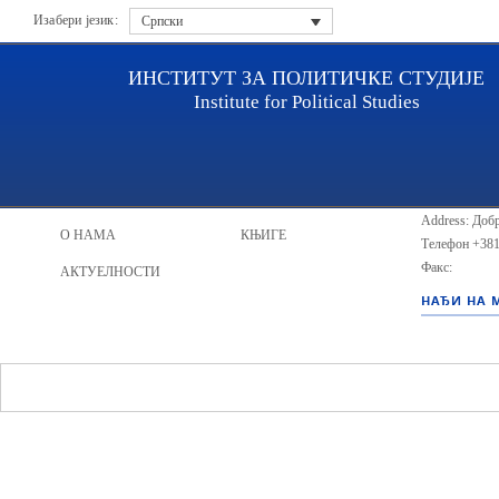
Изабери језик:
Српски
ИНСТИТУТ ЗА ПОЛИТИЧКЕ СТУДИЈЕ
Institute for Political Studies
ИПС - Инсти
НАСЛОВНА
ИСТРАЖИВАЧИ
Address: Добр
О НАМА
КЊИГЕ
Телефон
+381
Факс:
АКТУЕЛНОСТИ
НАЂИ НА 