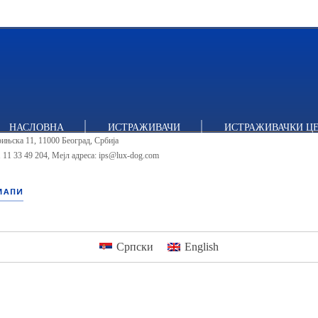
тут за политичке студије
НАСЛОВНА
ИСТРАЖИВАЧИ
ИСТРАЖИВАЧКИ Ц
ињска 11, 11000 Београд, Србија
 11 33 49 204
,
Мејл адреса: ips@lux-dog.com
МАПИ
Српски
English