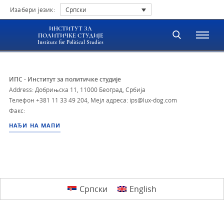
Изабери језик:
Српски
ИНСТИТУТ ЗА
ПОЛИТИЧКЕ СТУДИЈЕ
Institute for Political Studies
ИПС - Институт за политичке студије
Address: Добрињска 11, 11000 Београд, Србија
Телефон
+381 11 33 49 204
,
Мејл адреса: ips@lux-dog.com
Факс:
НАЂИ НА МАПИ
Српски
English