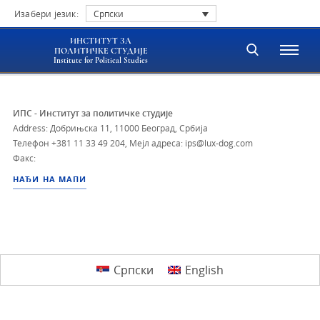
Изабери језик:
Српски
ИНСТИТУТ ЗА
ПОЛИТИЧКЕ СТУДИЈЕ
Institute for Political Studies
ИПС - Институт за политичке студије
Address: Добрињска 11, 11000 Београд, Србија
Телефон
+381 11 33 49 204
,
Мејл адреса: ips@lux-dog.com
Факс:
НАЂИ НА МАПИ
Српски
English