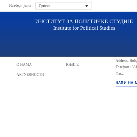
Изабери језик:
Српски
ИНСТИТУТ ЗА ПОЛИТИЧКЕ СТУДИЈЕ
Institute for Political Studies
ИПС - Инсти
НАСЛОВНА
ИСТРАЖИВАЧИ
Address: Добр
О НАМА
КЊИГЕ
Телефон
+381
Факс:
АКТУЕЛНОСТИ
НАЂИ НА 