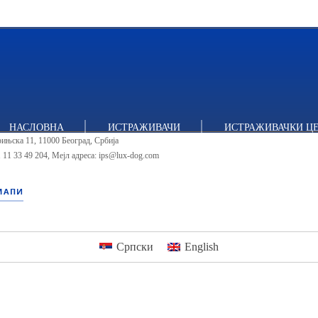
тут за политичке студије
НАСЛОВНА
ИСТРАЖИВАЧИ
ИСТРАЖИВАЧКИ Ц
ињска 11, 11000 Београд, Србија
 11 33 49 204
,
Мејл адреса: ips@lux-dog.com
МАПИ
Српски
English