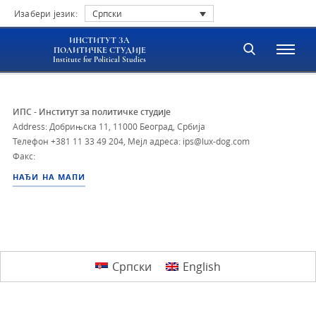
Изабери језик:
Српски
ИНСТИТУТ ЗА
ПОЛИТИЧКЕ СТУДИЈЕ
Institute for Political Studies
ИПС - Институт за политичке студије
Address: Добрињска 11, 11000 Београд, Србија
Телефон
+381 11 33 49 204
,
Мејл адреса: ips@lux-dog.com
Факс:
НАЂИ НА МАПИ
Српски
English