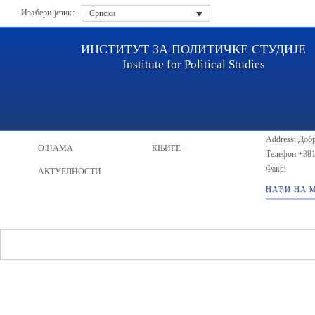
Изабери језик:
Српски
ИНСТИТУТ ЗА ПОЛИТИЧКЕ СТУДИЈЕ
Institute for Political Studies
ИПС - Инсти
НАСЛОВНА
ИСТРАЖИВАЧИ
Address: Добр
О НАМА
КЊИГЕ
Телефон
+381
Факс:
АКТУЕЛНОСТИ
НАЂИ НА 