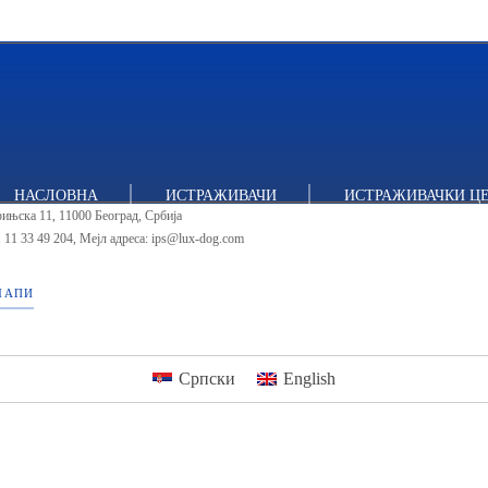
тут за политичке студије
НАСЛОВНА
ИСТРАЖИВАЧИ
ИСТРАЖИВАЧКИ Ц
ињска 11, 11000 Београд, Србија
 11 33 49 204
,
Мејл адреса: ips@lux-dog.com
МАПИ
Српски
English