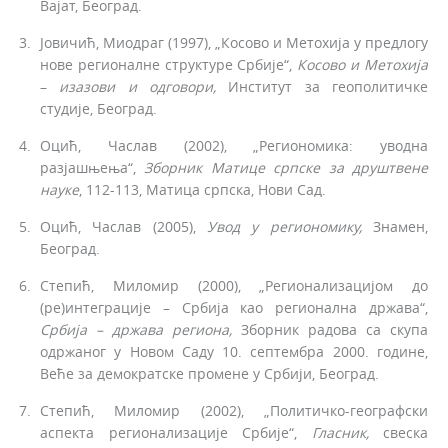
Вајат, Београд.
Јовичић, Миодраг (1997), „Косово и Метохија у пред­логу
нове регионалне структуре Србије“,
Косово и
Метохија
–
изазови и одговори,
Институт за геополитичке
студије, Београд.
Оцић, Часлав (2002), „Региономика: уводна
разјашњења“,
Зборник
Матице
српске
за друштвене
науке
, 112-113, Матица српска, Нови Сад.
Оцић, Часлав (2005),
Увод у региономику,
Знамен,
Београд.
Степић, Миломир (2000), „Регионализацијом до
(ре)интеграције – Србија као регионална држава“,
Срби
ја –
држава региона,
Зборник радова са скупа
одржаног у Новом Саду 10. септембра 2000. године,
Веће за демократске промене у Србији, Београд.
Степић, Миломир (2002), „Политичко-географски
аспекта регионализације Србије“,
Гласник,
свеска