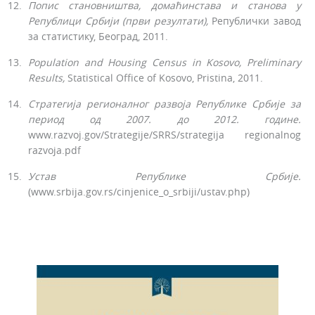
Попис становништва,
домаћинстава
и станова у
Републици
Србији
(први резултати),
Републички завод
за статистику, Београд, 2011.
Population
and
Housing
Census
in
Kosovo
,
Preliminary
Results
,
Statistical Office of Kosovo, Pristinа, 2011.
Стратегија регионалног развоја Републике Србије
за
период од 2007. до 2012. године.
www.razvoj.gov/Strategije/SRRS/strategija regionalnog
razvoja.pdf
Устав Републике
Србије.
(www.srbija.gov.rs/cinjenice_o_srbiji/ustav.php)