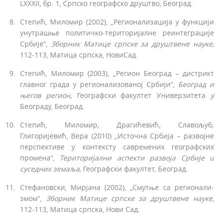
LXXXII, бр. 1, Српско географско друштво, Београд.
Степић, Миломир (2002), „Регионализација у функцији
унутрашње политичко-територијалне реинтеграције
Србије“,
Зборник Матице српске за друштвене на­уке,
112-113, Матица српска, НовиСад.
Степић, Миломир (2003), „Регион Београд – дистрикт
главног града у регионализованој Србији“,
Београд и
његов регион,
Географски факултет Универзитета
у
Београду, Београд.
Степић, Миломир; Драгићевић, Славољуб;
Глигоријевић, Вера (2010) „Источна Србија – развојне
перспек­тиве у контексту савремених географских
промена“,
Територијални аспекти развоја Србије
u
суседних земаља,
Географски факултет, Београд.
Стефановски, Мирјана (2002), „Смутње са регионали­
змом“,
Зборник Матице српске за друштвене науке
,
112-113, Матица српска, Нови Сад.