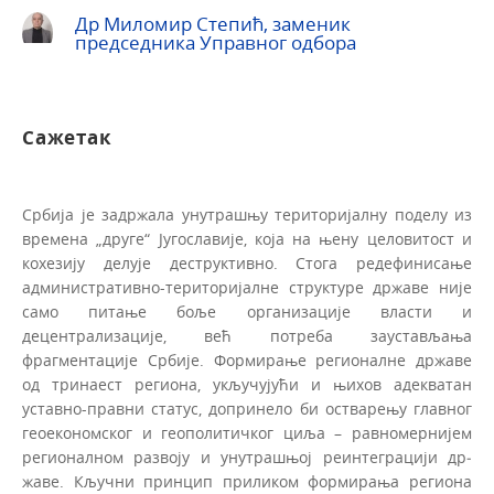
Др Миломир Степић, заменик
председника Управног одбора
Сажетак
Србија je задржала унутрашњу територијалну поделу из
времена „друге“ Југославије, која на њену целовитост и
кохезију делује деструктивно. Стога редефинисање
административно-територијалне структуре државе није
само питање боље организације власти и
децентрализације, већ по­треба заустављања
фрагментације Србије. Формирање регионалне државе
од тринаест региона, укључујући и њихов адекватан
уставно-правни статус, допринело би остварењу главног
геоекономског и геополитичког циља – равномернијем
регионалном развоју и унутрашњој реинтеграцији др­
жаве. Кључни принцип приликом формирања региона