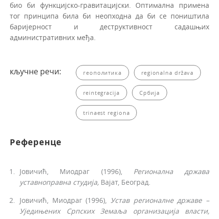
био би функцијско-гравитацијски. Оптимална примена
тог прин­ципа била би неопходна да би се поништила
баријерност и деструктивност садашњих
административних међа.
кључне речи:
геополитика
regionalna država
reintegracija
Србија
trinaest regiona
Референце
Јовичић, Миодраг (1996),
Регионална држава
устав
ноправна студија,
Вајат, Београд.
Јовичић, Миодраг (1996),
Устав
регионалне државе –
Уједињених Српских Земаља организација
власти,