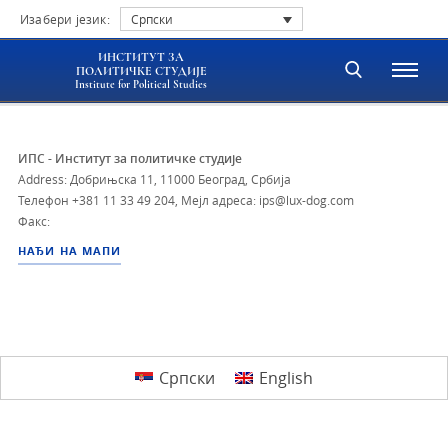
Изабери језик:
Српски
ИНСТИТУТ ЗА
ПОЛИТИЧКЕ СТУДИЈЕ
Institute for Political Studies
ИПС - Институт за политичке студије
Address: Добрињска 11, 11000 Београд, Србија
Телефон
+381 11 33 49 204
,
Мејл адреса: ips@lux-dog.com
Факс:
НАЂИ НА МАПИ
Српски
English