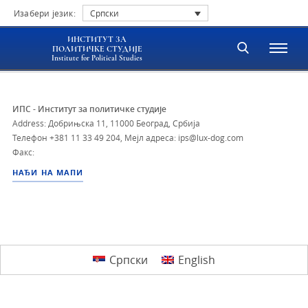
Изабери језик:
Српски
ИНСТИТУТ ЗА
ПОЛИТИЧКЕ СТУДИЈЕ
Institute for Political Studies
ИПС - Институт за политичке студије
Address: Добрињска 11, 11000 Београд, Србија
Телефон
+381 11 33 49 204
,
Мејл адреса: ips@lux-dog.com
Факс:
НАЂИ НА МАПИ
Српски
English